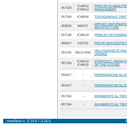
ICAR/11
PRINCIPI DI MANUTEN
057100
ICAR/12
MANAGEMENT
057349
ICAR/06
TOPOGRAFIA E TRAT
APPLIED MATHEMATI
055826
MAT/07
ARCHITECTURE
057106
ICAR/19
PRINCIPI DICONSERV
055827
GEO/11
PROVE NON DISTRUT
VALUTAZIONE ECONO
057105
SECS-P/06
URBANE
ICAR/10
STRATEGIC VISION 
057104
ICAR/11
OF THE FUTURE
054417
--
PREPARAZIONE ALL'E
054417
--
PREPARAZIONE ALL'E
057194
--
AVVIAMENTO AL TIRO
057194
--
AVVIAMENTO AL TIRO
manifesti v. 3.14.6 / 3.14.6
A