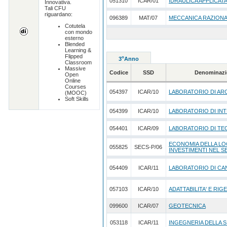
051310
ICAR/01
IDRAULICA APPLICAT
Innovativa.
Tali CFU
riguardano:
096389
MAT/07
MECCANICA RAZION
Cotutela
con mondo
esterno
Blended
Learning &
Flipped
o
3
Anno
Classroom
Massive
Codice
SSD
Denominazi
Open
Online
Courses
054397
ICAR/10
LABORATORIO DI AR
(MOOC)
Soft Skills
054399
ICAR/10
LABORATORIO DI INT
054401
ICAR/09
LABORATORIO DI TE
ECONOMIA DELLA LO
055825
SECS-P/06
INVESTIMENTI NEL 
054409
ICAR/11
LABORATORIO DI CA
057103
ICAR/10
ADATTABILITA' E RIG
099600
ICAR/07
GEOTECNICA
053118
ICAR/11
INGEGNERIA DELLA 