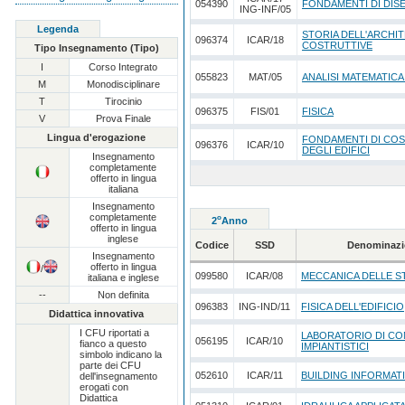
054390
FONDAMENTI DI DI
ING-INF/05
Legenda
STORIA DELL'ARCHI
096374
ICAR/18
COSTRUTTIVE
Tipo Insegnamento (Tipo)
I
Corso Integrato
055823
MAT/05
ANALISI MATEMATICA
M
Monodisciplinare
T
Tirocinio
096375
FIS/01
FISICA
V
Prova Finale
Lingua d'erogazione
FONDAMENTI DI CO
096376
ICAR/10
DEGLI EDIFICI
Insegnamento
completamente
offerto in lingua
italiana
Insegnamento
completamente
o
2
Anno
offerto in lingua
inglese
Codice
SSD
Denominazi
Insegnamento
offerto in lingua
/
099580
ICAR/08
MECCANICA DELLE 
italiana e inglese
--
Non definita
096383
ING-IND/11
FISICA DELL'EDIFICIO
Didattica innovativa
I CFU riportati a
LABORATORIO DI COM
056195
ICAR/10
fianco a questo
IMPIANTISTICI
simbolo indicano la
parte dei CFU
052610
ICAR/11
BUILDING INFORMAT
dell'insegnamento
erogati con
Didattica