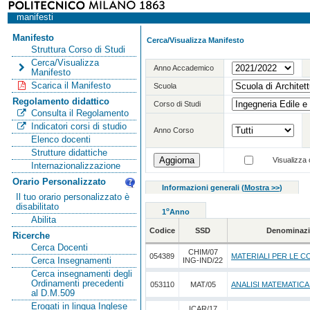
manifesti
Manifesto
Cerca/Visualizza Manifesto
Struttura Corso di Studi
Cerca/Visualizza
Anno Accademico
Manifesto
Scarica il Manifesto
Scuola
Regolamento didattico
Corso di Studi
Consulta il Regolamento
Indicatori corsi di studio
Anno Corso
Elenco docenti
Strutture didattiche
Visualizza o
Internazionalizzazione
Orario Personalizzato
Informazioni generali
(
Mostra >>
)
Il tuo orario personalizzato è
disabilitato
o
1
Anno
Abilita
Codice
SSD
Denominazi
Ricerche
Cerca Docenti
CHIM/07
054389
MATERIALI PER LE C
Cerca Insegnamenti
ING-IND/22
Cerca insegnamenti degli
Ordinamenti precedenti
053110
MAT/05
ANALISI MATEMATICA
al D.M.509
Erogati in lingua Inglese
ICAR/17