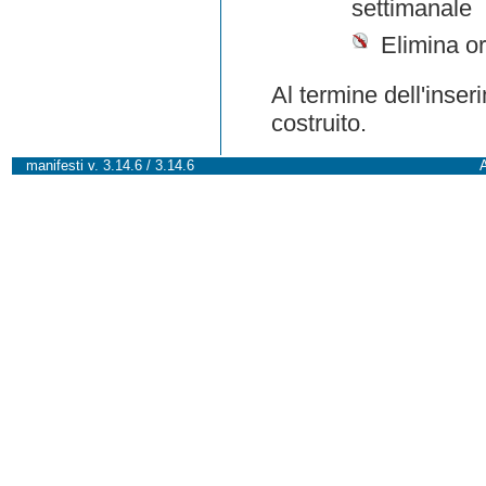
settimanale
Elimina or
Al termine dell'inser
costruito.
manifesti v. 3.14.6 / 3.14.6
A