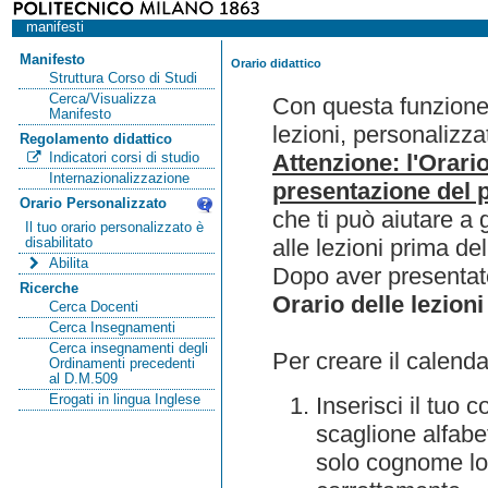
manifesti
Manifesto
Orario didattico
Struttura Corso di Studi
Cerca/Visualizza
Con questa funzione 
Manifesto
lezioni, personalizza
Regolamento didattico
Attenzione: l'Orari
Indicatori corsi di studio
Internazionalizzazione
presentazione del p
Orario Personalizzato
che ti può aiutare a 
Il tuo orario personalizzato è
alle lezioni prima de
disabilitato
Abilita
Dopo aver presentato
Ricerche
Orario delle lezioni
Cerca Docenti
Cerca Insegnamenti
Cerca insegnamenti degli
Per creare il calenda
Ordinamenti precedenti
al D.M.509
Erogati in lingua Inglese
Inserisci il tuo
scaglione alfabet
solo cognome lo