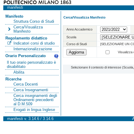
manifesti
Manifesto
Cerca/Visualizza Manifesto
Struttura Corso di Studi
Cerca/Visualizza
Anno Accademico
Manifesto
Scuola
Regolamento didattico
Indicatori corsi di studio
Corso di Studi
[SELEZIONARE UN C
Internazionalizzazione
Visualizza o
Orario Personalizzato
Il tuo orario personalizzato è
disabilitato
Selezionare il contesto di interesse (Scuol
Abilita
Ricerche
Cerca Docenti
Cerca Insegnamenti
Cerca insegnamenti degli
Ordinamenti precedenti
al D.M.509
Erogati in lingua Inglese
manifesti v. 3.14.6 / 3.14.6
A