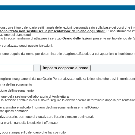
ostruire il tuo calendario settimanale delle lezioni, personalizzato sulla base dei corsi che int
rsonalizzato non sostituisce la presentazione del piano degli studi!
E' uno strumento inf
tazione del piano studi.
o ti raccomandiamo di utilizzare il servizio
Orario delle lezioni
presente nel tuo elenco dei S
ersonalizzato segui queste istruzioni:
cognome seguito dal nome per determinare lo scaglione alfabetico a cui appartieni e i tuoi doce
togliere insegnamenti dal tuo Orario Personalizzato, utilizza le iconcine che trovi in corrispo
unta dell'insegnamento
zione dell'insegnamento
ione della sezione del laboratorio di Architettura
 la sezione effettiva in cui si dovrà seguire la didattica verrà determinata dopo la presentazion
e a sinistra è indicato il numero degli insegnamenti inseriti nell'Orario.
enti questi comandi:
lizza orario: permette di visualizzare l'orario sinottico settimanale
na orario: cancella le selezioni effettuate
, puoi stampare il calendario che hai costruito.