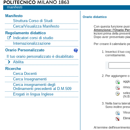
manifesti
Manifesto
Orario didattico
Struttura Corso di Studi
Cerca/Visualizza Manifesto
Con questa funzione puoi c
Attenzione: l'Orario Pe
Regolamento didattico
lezioni prima della presen
Dopo aver presentato pian
Indicatori corsi di studio
Internazionalizzazione
Per creare il calendario p
Orario Personalizzato
Inserisci il tuo 
correttamente.
Il tuo orario personalizzato è disabilitato
Abilita
Ricerche
Cerca Docenti
Per aggiungere o 
Cerca Insegnamenti
aggi
Cerca insegnamenti degli
rimo
Ordinamenti precedenti al D.M.509
selez
Erogati in lingua Inglese
(N.B:
Nella barra lateral
Sono inoltre pres
Visua
Elimi
Al termine dell'inserimento