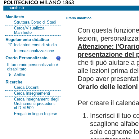
manifesti
Manifesto
Orario didattico
Struttura Corso di Studi
Cerca/Visualizza
Con questa funzione 
Manifesto
lezioni, personalizza
Regolamento didattico
Attenzione: l'Orari
Indicatori corsi di studio
Internazionalizzazione
presentazione del p
Orario Personalizzato
che ti può aiutare a 
Il tuo orario personalizzato è
alle lezioni prima de
disabilitato
Abilita
Dopo aver presentato
Ricerche
Orario delle lezioni
Cerca Docenti
Cerca Insegnamenti
Cerca insegnamenti degli
Per creare il calenda
Ordinamenti precedenti
al D.M.509
Erogati in lingua Inglese
Inserisci il tuo
scaglione alfabet
solo cognome lo