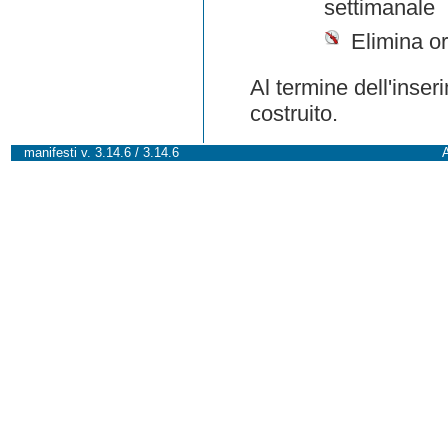
settimanale
Elimina or
Al termine dell'inser
costruito.
manifesti v. 3.14.6 / 3.14.6
A