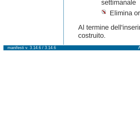
settimanale
Elimina or
Al termine dell'inser
costruito.
manifesti v. 3.14.6 / 3.14.6
A