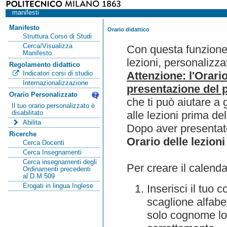
manifesti
Manifesto
Orario didattico
Struttura Corso di Studi
Cerca/Visualizza
Con questa funzione 
Manifesto
lezioni, personalizza
Regolamento didattico
Attenzione: l'Orari
Indicatori corsi di studio
Internazionalizzazione
presentazione del p
Orario Personalizzato
che ti può aiutare a 
Il tuo orario personalizzato è
alle lezioni prima de
disabilitato
Abilita
Dopo aver presentato
Ricerche
Orario delle lezioni
Cerca Docenti
Cerca Insegnamenti
Cerca insegnamenti degli
Per creare il calenda
Ordinamenti precedenti
al D.M.509
Erogati in lingua Inglese
Inserisci il tuo
scaglione alfabet
solo cognome lo