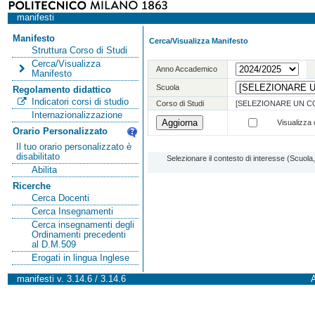
manifesti
Manifesto
Cerca/Visualizza Manifesto
Struttura Corso di Studi
Cerca/Visualizza
Anno Accademico
Manifesto
Scuola
Regolamento didattico
Indicatori corsi di studio
Corso di Studi
[SELEZIONARE UN C
Internazionalizzazione
Visualizza o
Orario Personalizzato
Il tuo orario personalizzato è
disabilitato
Selezionare il contesto di interesse (Scuol
Abilita
Ricerche
Cerca Docenti
Cerca Insegnamenti
Cerca insegnamenti degli
Ordinamenti precedenti
al D.M.509
Erogati in lingua Inglese
manifesti v. 3.14.6 / 3.14.6
A