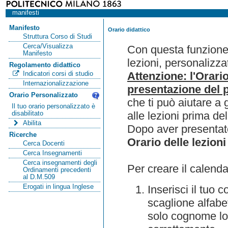
manifesti
Manifesto
Orario didattico
Struttura Corso di Studi
Cerca/Visualizza
Con questa funzione 
Manifesto
lezioni, personalizza
Regolamento didattico
Attenzione: l'Orari
Indicatori corsi di studio
Internazionalizzazione
presentazione del p
Orario Personalizzato
che ti può aiutare a 
Il tuo orario personalizzato è
alle lezioni prima de
disabilitato
Abilita
Dopo aver presentato
Ricerche
Orario delle lezioni
Cerca Docenti
Cerca Insegnamenti
Cerca insegnamenti degli
Per creare il calenda
Ordinamenti precedenti
al D.M.509
Erogati in lingua Inglese
Inserisci il tuo
scaglione alfabet
solo cognome lo