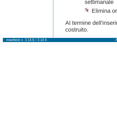
settimanale
Elimina or
Al termine dell'inser
costruito.
manifesti v. 3.14.6 / 3.14.6
A